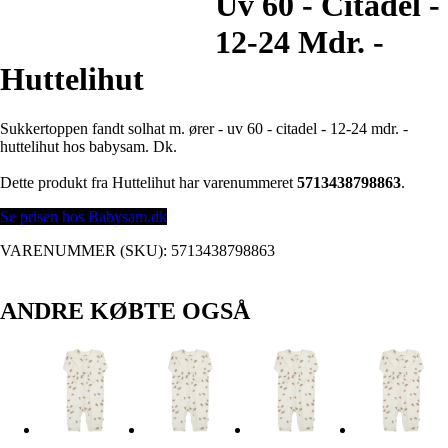
Uv 60 - Citadel -
12-24 Mdr. -
Huttelihut
Sukkertoppen fandt solhat m. ører - uv 60 - citadel - 12-24 mdr. -
huttelihut hos babysam. Dk.
Dette produkt fra Huttelihut har varenummeret
5713438798863
.
Se prisen hos Babysam.dk
VARENUMMER (SKU):
5713438798863
ANDRE KØBTE OGSÅ