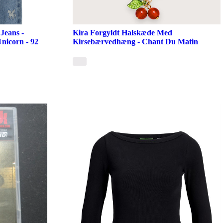
 Jeans -
Kira Forgyldt Halskæde Med
nicorn - 92
Kirsebærvedhæng - Chant Du Matin