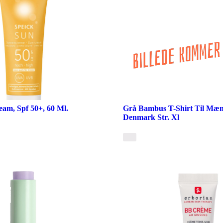
eam, Spf 50+, 60 Ml.
Grå Bambus T-Shirt Til Mæn
Denmark Str. Xl