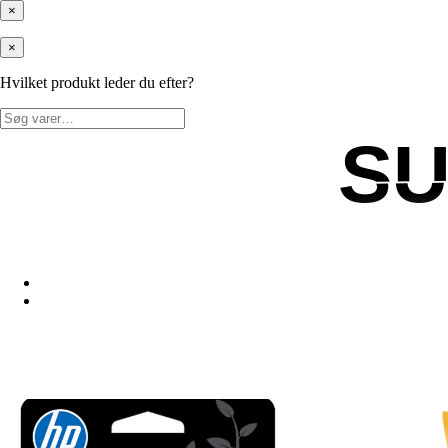
×
×
Hvilket produkt leder du efter?
Søg
efter:
S
S